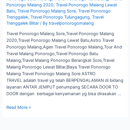
Ponorogo Malang 2020
,
Travel Ponorogo Malang Lewat
Batu
,
Travel Ponorogo Malang Sore
,
Travel Ponorogo
Trenggalek
,
Travel Ponorogo Tulungagung
,
Travel
Trenggalek Blitar
/ By
travelponorogomalang
Travel Ponorogo Malang Sore,Travel Ponorogo Malang
2020,Travel Ponorogo Malang Lewat Batu,Astro Travel
Ponorogo Malang,Agen Travel Ponorogo Malang,Tour And
Travel Malang Ponorogo,Travel Ponorogo Batu
Malang,Travel Malang Ponorogo Berangkat Sore,Travel
Malang Ponorogo Lewat Blitar,Biaya Travel Ponorogo
Malang Travel Ponorogo Malang Sore ASTRO
TRAVEL adalah travel yg telah BERPENGALAMAN di bidang
layanan ANTAR JEMPUT penumpang SECARA DOOR TO
DOOR dengan berbagai kenyamanan yg bisa dirasakan …
Travel
Read More »
Ponorogo
Malang
Sore