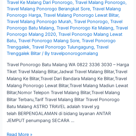
Travel Ke Malang Dari Ponorogo
,
Travel Malang Ponorogo
,
Travel Malang Ponorogo Berangkat Sore
,
Travel Malang
Ponorogo Harga
,
Travel Malang Ponorogo Lewat Blitar
,
Travel Malang Ponorogo Murah
,
Travel Ponorogo
,
Travel
Ponorogo Batu Malang
,
Travel Ponorogo Ke Malang
,
Travel
Ponorogo Malang 2020
,
Travel Ponorogo Malang Lewat
Batu
,
Travel Ponorogo Malang Sore
,
Travel Ponorogo
Trenggalek
,
Travel Ponorogo Tulungagung
,
Travel
Trenggalek Blitar
/ By
travelponorogomalang
Travel Ponorogo Batu Malang WA 0822 3336 3030 – Harga
Tiket Travel Malang Blitar,Jadwal Travel Malang Blitar,Travel
Malang Ke Blitar,Travel Dari Bandara Malang Ke Blitar,Travel
Malang Ponorogo Lewat Blitar,Travel Malang Madiun Lewat
Blitar,Nomor Telepon Travel Malang Blitar,Travel Malang
Blitar Terbaru,Tarif Travel Malang Blitar Travel Ponorogo
Batu Malang ASTRO TRAVEL adalah travel yg
telah BERPENGALAMAN di bidang layanan ANTAR
JEMPUT penumpang SECARA …
Harga
Read More »