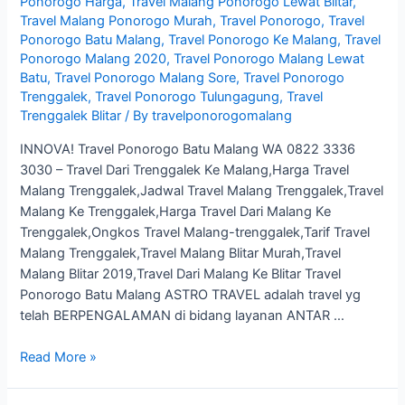
Ponorogo Harga
,
Travel Malang Ponorogo Lewat Blitar
,
Travel Malang Ponorogo Murah
,
Travel Ponorogo
,
Travel
Ponorogo Batu Malang
,
Travel Ponorogo Ke Malang
,
Travel
Ponorogo Malang 2020
,
Travel Ponorogo Malang Lewat
Batu
,
Travel Ponorogo Malang Sore
,
Travel Ponorogo
Trenggalek
,
Travel Ponorogo Tulungagung
,
Travel
Trenggalek Blitar
/ By
travelponorogomalang
INNOVA! Travel Ponorogo Batu Malang WA 0822 3336
3030 – Travel Dari Trenggalek Ke Malang,Harga Travel
Malang Trenggalek,Jadwal Travel Malang Trenggalek,Travel
Malang Ke Trenggalek,Harga Travel Dari Malang Ke
Trenggalek,Ongkos Travel Malang-trenggalek,Tarif Travel
Malang Trenggalek,Travel Malang Blitar Murah,Travel
Malang Blitar 2019,Travel Dari Malang Ke Blitar Travel
Ponorogo Batu Malang ASTRO TRAVEL adalah travel yg
telah BERPENGALAMAN di bidang layanan ANTAR …
Travel
Read More »
Ponorogo
Batu