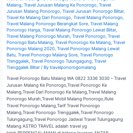
Malang
,
Travel Jurusan Malang Ke Ponorogo
,
Travel
Jurusan Malang Ponorogo
,
Travel Jurusan Ponorogo Blitar
,
Travel Ke Malang Dari Ponorogo
,
Travel Malang Ponorogo
,
Travel Malang Ponorogo Berangkat Sore
,
Travel Malang
Ponorogo Harga
,
Travel Malang Ponorogo Lewat Blitar
,
Travel Malang Ponorogo Murah
,
Travel Ponorogo
,
Travel
Ponorogo Batu Malang
,
Travel Ponorogo Ke Malang
,
Travel
Ponorogo Malang 2020
,
Travel Ponorogo Malang Lewat
Batu
,
Travel Ponorogo Malang Sore
,
Travel Ponorogo
Trenggalek
,
Travel Ponorogo Tulungagung
,
Travel
Trenggalek Blitar
/ By
travelponorogomalang
Travel Ponorogo Batu Malang WA 0822 3336 3030 – Travel
Jurusan Malang Ke Ponorogo,Travel Ponorogo Ke
Malang,Travel Dari Ponorogo Ke Malang,Travel Malang
Ponorogo Murah,Travel Mobil Malang Ponorogo,Rute
Travel Ponorogo Malang,Tarif Travel Ponorogo
Malang,Travel Ponorogo Trenggalek,Travel Ponorogo
Tulungagung,Travel Ponorogo Jadwal Travel Tulungagung
Malang ASTRO TRAVEL adalah travel yg
telah BERPENGALAMAN di bidang layanan ANTAR