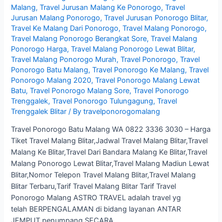
Malang
,
Travel Jurusan Malang Ke Ponorogo
,
Travel
Jurusan Malang Ponorogo
,
Travel Jurusan Ponorogo Blitar
,
Travel Ke Malang Dari Ponorogo
,
Travel Malang Ponorogo
,
Travel Malang Ponorogo Berangkat Sore
,
Travel Malang
Ponorogo Harga
,
Travel Malang Ponorogo Lewat Blitar
,
Travel Malang Ponorogo Murah
,
Travel Ponorogo
,
Travel
Ponorogo Batu Malang
,
Travel Ponorogo Ke Malang
,
Travel
Ponorogo Malang 2020
,
Travel Ponorogo Malang Lewat
Batu
,
Travel Ponorogo Malang Sore
,
Travel Ponorogo
Trenggalek
,
Travel Ponorogo Tulungagung
,
Travel
Trenggalek Blitar
/ By
travelponorogomalang
Travel Ponorogo Batu Malang WA 0822 3336 3030 – Harga
Tiket Travel Malang Blitar,Jadwal Travel Malang Blitar,Travel
Malang Ke Blitar,Travel Dari Bandara Malang Ke Blitar,Travel
Malang Ponorogo Lewat Blitar,Travel Malang Madiun Lewat
Blitar,Nomor Telepon Travel Malang Blitar,Travel Malang
Blitar Terbaru,Tarif Travel Malang Blitar Tarif Travel
Ponorogo Malang ASTRO TRAVEL adalah travel yg
telah BERPENGALAMAN di bidang layanan ANTAR
JEMPUT penumpang SECARA …