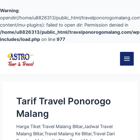
Warning
:
opendir(/home/u8826313/public_html/travelponorogomalang.co
content/mu-plugins): failed to open dir: Permission denied in
/home/u8826313/public_html/travelponorogomalang.com/wp
includes/load.php
on line
977
Skip
to
content
Main
Men
Tarif Travel Ponorogo
Malang
Harga Tiket Travel Malang Blitar,Jadwal Travel
Malang Blitar,Travel Malang Ke Blitar,Travel Dari