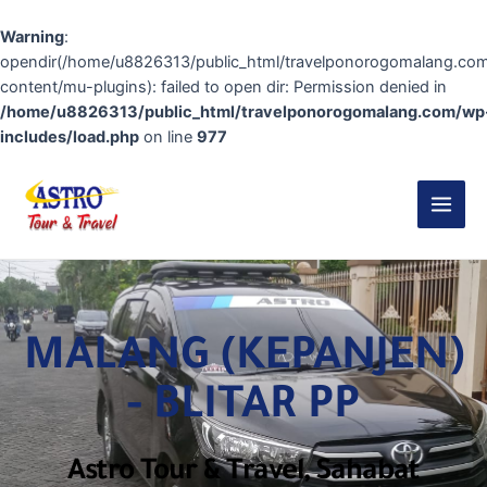
Warning
:
opendir(/home/u8826313/public_html/travelponorogomalang.co
content/mu-plugins): failed to open dir: Permission denied in
/home/u8826313/public_html/travelponorogomalang.com/wp
includes/load.php
on line
977
MALANG (KEPANJEN)
- BLITAR PP
Astro Tour & Travel, Sahabat